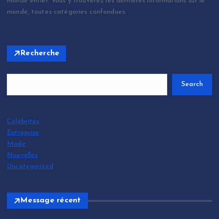
monde entier. Vous y trouverez les dernières informations sur le
monde, toutes catégories confondues.
Recherche
Search
Célébrités
Entreprise
Mode
Nouvelles
Uncategorized
Message récent