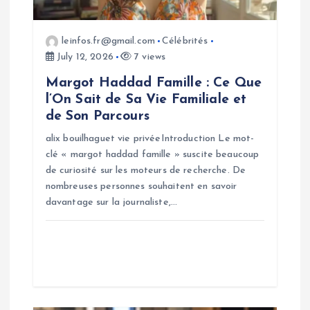
i
o
leinfos.fr@gmail.com
Célébrités
July 12, 2026
7 views
n
Margot Haddad Famille : Ce Que
l’On Sait de Sa Vie Familiale et
de Son Parcours
alix bouilhaguet vie privéeIntroduction Le mot-
clé « margot haddad famille » suscite beaucoup
de curiosité sur les moteurs de recherche. De
nombreuses personnes souhaitent en savoir
davantage sur la journaliste,…