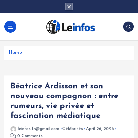
S
k
i
p
t
o
c
o
Home
n
t
e
n
Béatrice Ardisson et son
t
nouveau compagnon : entre
rumeurs, vie privée et
fascination médiatique
leinfos.fr@gmail.com
Célébrités
April 26, 2026
0 Comments