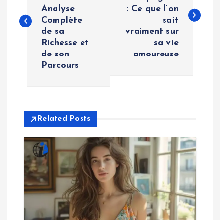
Analyse
: Ce que l’on
s
Complète
sait
de sa
vraiment sur
t
Richesse et
sa vie
de son
amoureuse
n
Parcours
a
v
Related Posts
i
g
a
t