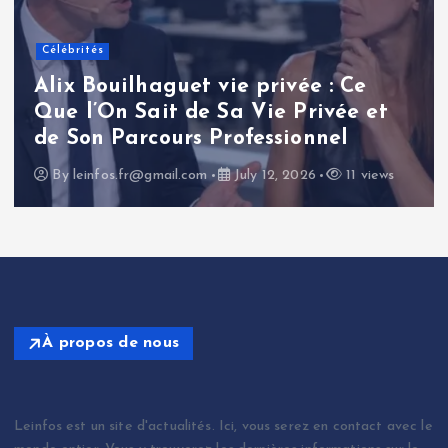
Célébrités
Renaud Pila : une analyse
approfondie de la carrière et de
l’influence d’un journaliste
politique français
By
leinfos.fr@gmail.com
July 11, 2026
14 views
À propos de nous
Leinfos est un site d'actualités. Ici, vous serez en contact avec le