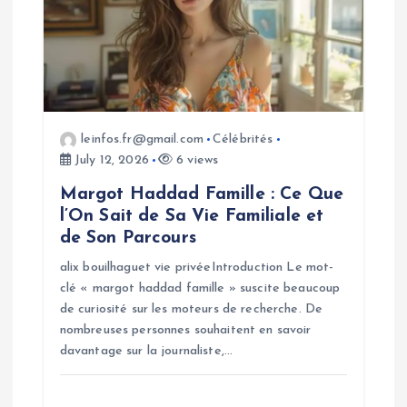
t
i
o
leinfos.fr@gmail.com
Célébrités
n
July 12, 2026
6 views
Margot Haddad Famille : Ce Que
l’On Sait de Sa Vie Familiale et
de Son Parcours
alix bouilhaguet vie privéeIntroduction Le mot-
clé « margot haddad famille » suscite beaucoup
de curiosité sur les moteurs de recherche. De
nombreuses personnes souhaitent en savoir
davantage sur la journaliste,…