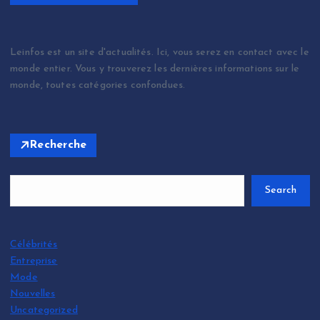
Leinfos est un site d'actualités. Ici, vous serez en contact avec le
monde entier. Vous y trouverez les dernières informations sur le
monde, toutes catégories confondues.
Recherche
Search
Célébrités
Entreprise
Mode
Nouvelles
Uncategorized