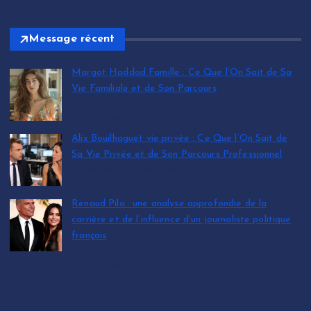
Message récent
Margot Haddad Famille : Ce Que l’On Sait de Sa
Vie Familiale et de Son Parcours
by leinfos.fr@gmail.com
July 12, 2026
Alix Bouilhaguet vie privée : Ce Que l’On Sait de
Sa Vie Privée et de Son Parcours Professionnel
by leinfos.fr@gmail.com
July 12, 2026
Renaud Pila : une analyse approfondie de la
carrière et de l’influence d’un journaliste politique
français
by leinfos.fr@gmail.com
July 11, 2026