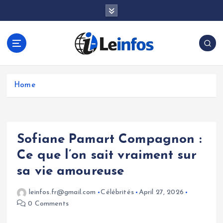
S
k
i
p
t
o
c
o
Home
n
t
e
n
Sofiane Pamart Compagnon :
t
Ce que l’on sait vraiment sur
sa vie amoureuse
leinfos.fr@gmail.com
Célébrités
April 27, 2026
0 Comments