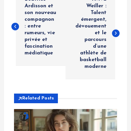
o
Ardisson et
Weiller :
son nouveau
Talent
compagnon
émergent,
s
: entre
dévouement
rumeurs, vie
et le
t
privée et
parcours
fascination
d’une
n
médiatique
athlète de
basketball
a
moderne
v
i
Related Posts
g
a