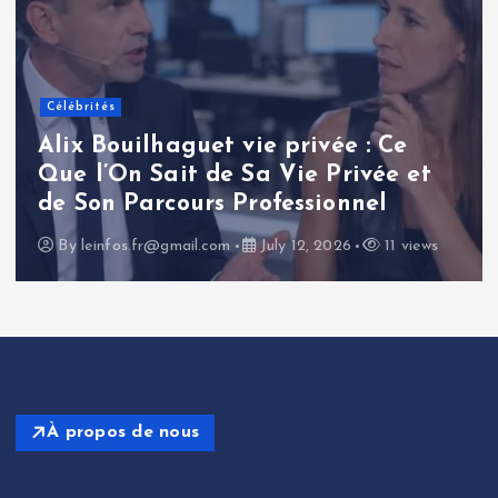
Célébrités
Renaud Pila : une analyse
approfondie de la carrière et de
l’influence d’un journaliste
politique français
By
leinfos.fr@gmail.com
July 11, 2026
14 views
À propos de nous