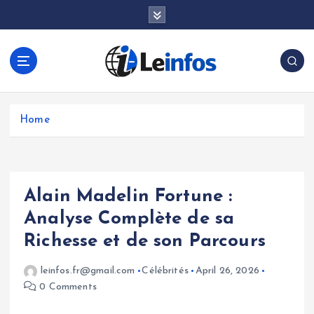
S
k
i
p
t
o
c
o
Home
n
t
e
n
Alain Madelin Fortune :
t
Analyse Complète de sa
Richesse et de son Parcours
leinfos.fr@gmail.com
Célébrités
April 26, 2026
0 Comments