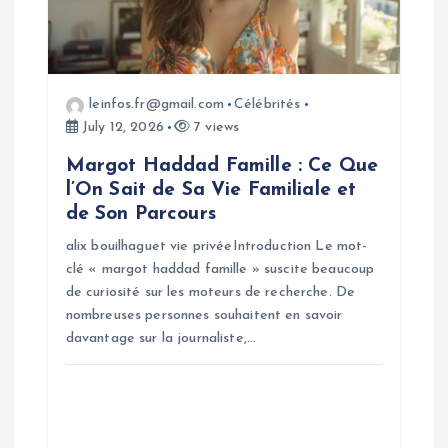
t
i
o
leinfos.fr@gmail.com
Célébrités
July 12, 2026
7 views
n
Margot Haddad Famille : Ce Que
l’On Sait de Sa Vie Familiale et
de Son Parcours
alix bouilhaguet vie privéeIntroduction Le mot-
clé « margot haddad famille » suscite beaucoup
de curiosité sur les moteurs de recherche. De
nombreuses personnes souhaitent en savoir
davantage sur la journaliste,…