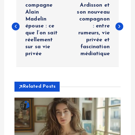
o
compagne
Ardisson et
Alain
son nouveau
Madelin
compagnon
s
épouse : ce
: entre
que l’on sait
rumeurs, vie
t
réellement
privée et
sur sa vie
fascination
n
privée
médiatique
a
v
Related Posts
i
g
a