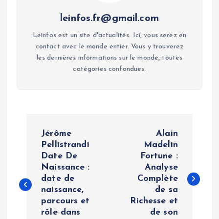
leinfos.fr@gmail.com
Leinfos est un site d'actualités. Ici, vous serez en
contact avec le monde entier. Vous y trouverez
les dernières informations sur le monde, toutes
catégories confondues.
P
Jérôme
Alain
o
Pellistrandi
Madelin
Date De
Fortune :
Naissance :
Analyse
s
date de
Complète
naissance,
de sa
t
parcours et
Richesse et
rôle dans
de son