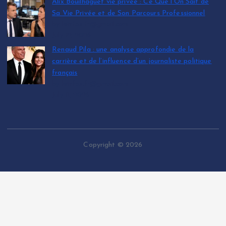
Alix Bouilhaguet vie privée : Ce Que l’On Sait de
Sa Vie Privée et de Son Parcours Professionnel
by leinfos.fr@gmail.com
July 12, 2026
Renaud Pila : une analyse approfondie de la
carrière et de l’influence d’un journaliste politique
français
by leinfos.fr@gmail.com
July 11, 2026
Copyright © 2026