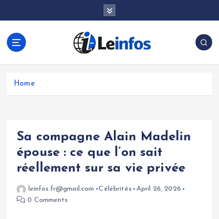
S
k
i
p
t
o
c
o
Home
n
t
e
n
Sa compagne Alain Madelin
t
épouse : ce que l’on sait
réellement sur sa vie privée
leinfos.fr@gmail.com
Célébrités
April 26, 2026
0 Comments