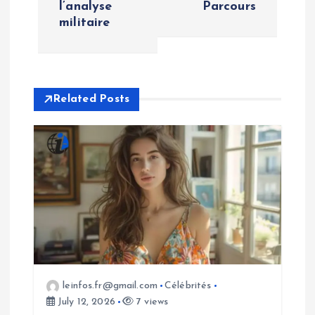
n
l’analyse
Parcours
militaire
a
v
i
Related Posts
g
a
t
i
o
leinfos.fr@gmail.com
Célébrités
July 12, 2026
7 views
n