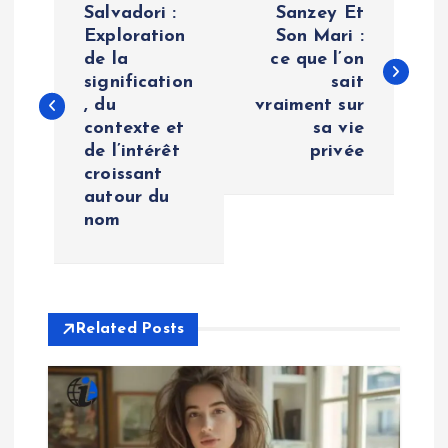
o
Salvadori :
Sanzey Et
Exploration
Son Mari :
de la
ce que l’on
s
signification
sait
, du
vraiment sur
t
contexte et
sa vie
de l’intérêt
privée
n
croissant
autour du
a
nom
v
i
Related Posts
g
a