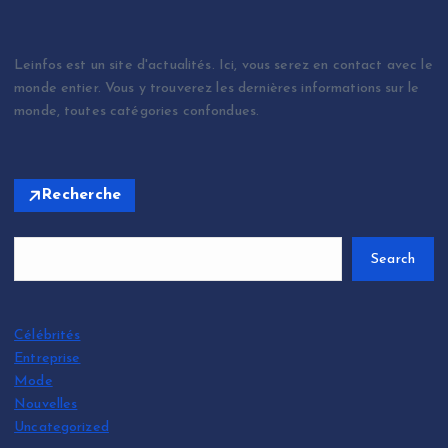
Leinfos est un site d'actualités. Ici, vous serez en contact avec le
monde entier. Vous y trouverez les dernières informations sur le
monde, toutes catégories confondues.
Recherche
Search
Célébrités
Entreprise
Mode
Nouvelles
Uncategorized