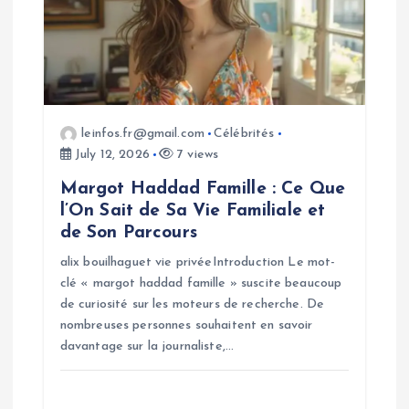
t
i
o
leinfos.fr@gmail.com
Célébrités
n
July 12, 2026
7 views
Margot Haddad Famille : Ce Que
l’On Sait de Sa Vie Familiale et
de Son Parcours
alix bouilhaguet vie privéeIntroduction Le mot-
clé « margot haddad famille » suscite beaucoup
de curiosité sur les moteurs de recherche. De
nombreuses personnes souhaitent en savoir
davantage sur la journaliste,…