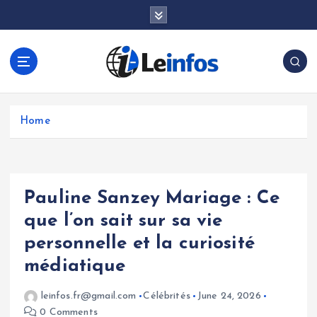
S
k
i
p
t
o
c
o
Home
n
t
e
n
Pauline Sanzey Mariage : Ce
t
que l’on sait sur sa vie
personnelle et la curiosité
médiatique
leinfos.fr@gmail.com
Célébrités
June 24, 2026
0 Comments