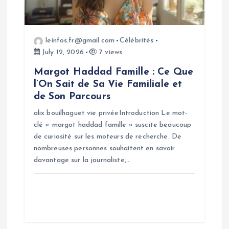
i
o
leinfos.fr@gmail.com
Célébrités
July 12, 2026
7 views
n
Margot Haddad Famille : Ce Que
l’On Sait de Sa Vie Familiale et
de Son Parcours
alix bouilhaguet vie privéeIntroduction Le mot-
clé « margot haddad famille » suscite beaucoup
de curiosité sur les moteurs de recherche. De
nombreuses personnes souhaitent en savoir
davantage sur la journaliste,…