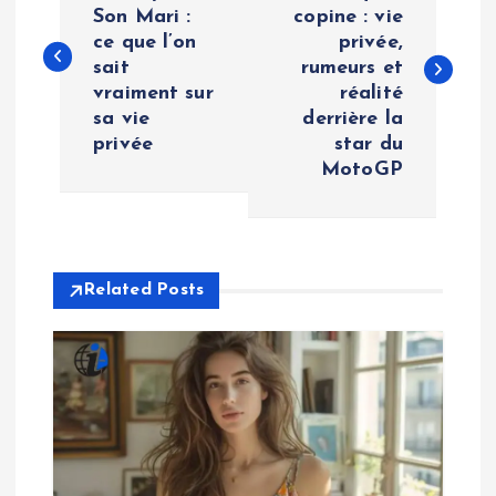
o
Son Mari :
copine : vie
ce que l’on
privée,
s
sait
rumeurs et
vraiment sur
réalité
t
sa vie
derrière la
privée
star du
n
MotoGP
a
v
Related Posts
i
g
a
t