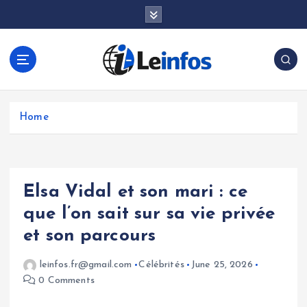
S
k
i
p
t
o
c
o
Home
n
t
e
n
Elsa Vidal et son mari : ce
t
que l’on sait sur sa vie privée
et son parcours
leinfos.fr@gmail.com
Célébrités
June 25, 2026
0 Comments