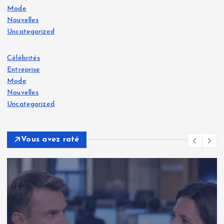
Mode
Nouvelles
Uncategorized
Célébrités
Entreprise
Mode
Nouvelles
Uncategorized
Vous avez raté