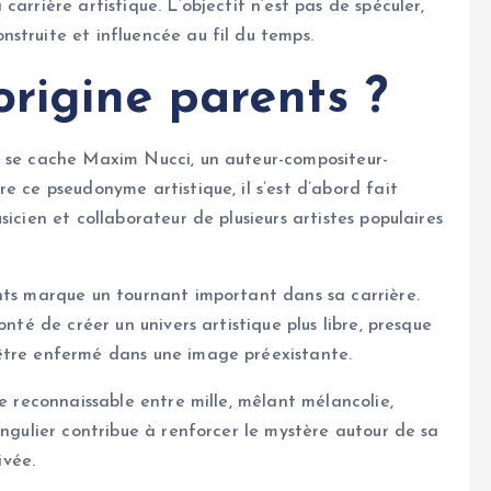
arrière artistique. L’objectif n’est pas de spéculer,
struite et influencée au fil du temps.
origine parents ?
s se cache Maxim Nucci, un auteur-compositeur-
e ce pseudonyme artistique, il s’est d’abord fait
icien et collaborateur de plusieurs artistes populaires
nts marque un tournant important dans sa carrière.
onté de créer un univers artistique plus libre, presque
être enfermé dans une image préexistante.
le reconnaissable entre mille, mêlant mélancolie,
ingulier contribue à renforcer le mystère autour de sa
ivée.