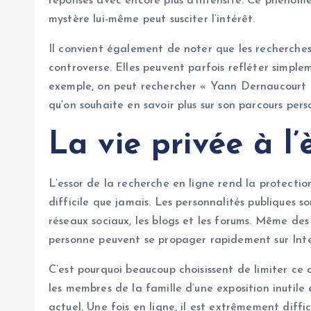
réponses avec encore plus d’intensité. Ce phénomè
mystère lui-même peut susciter l’intérêt.
Il convient également de noter que les recherches
controverse. Elles peuvent parfois refléter simple
exemple, on peut rechercher « Yann Dernaucourt p
qu’on souhaite en savoir plus sur son parcours pers
La vie privée à l
L’essor de la recherche en ligne rend la protecti
difficile que jamais. Les personnalités publiques 
réseaux sociaux, les blogs et les forums. Même des 
personne peuvent se propager rapidement sur Inte
C’est pourquoi beaucoup choisissent de limiter ce 
les membres de la famille d’une exposition inutil
actuel. Une fois en ligne, il est extrêmement diffic