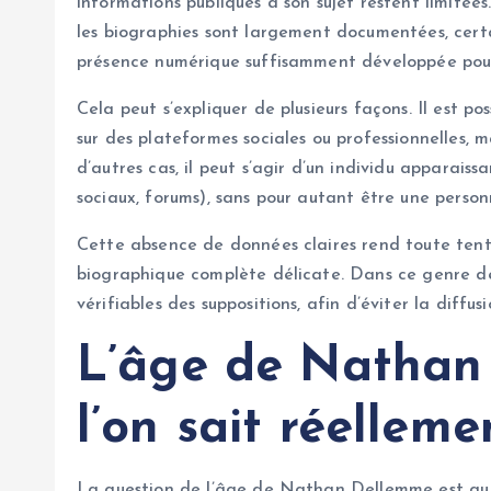
informations publiques à son sujet restent limité
les biographies sont largement documentées, cert
présence numérique suffisamment développée pour 
Cela peut s’expliquer de plusieurs façons. Il est 
sur des plateformes sociales ou professionnelles, m
d’autres cas, il peut s’agir d’un individu apparais
sociaux, forums), sans pour autant être une personn
Cette absence de données claires rend toute ten
biographique complète délicate. Dans ce genre de s
vérifiables des suppositions, afin d’éviter la diffu
L’âge de Nathan
l’on sait réelleme
La question de l’âge de Nathan Dellemme est au c