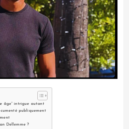
e âge” intrigue autant
ocumenté publiquement
ement
than Dellemme ?