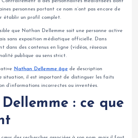
es. Contrairement à des personnalités médiatisées dont
aines personnes portant ce nom n’ont pas encore de
établir un profil complet.
possible que Nathan Dellemme soit une personne active
ais sans exposition médiatique officielle. Dans
sant dans des contenus en ligne (vidéos, réseaux
alité publique au sens strict.
tative
Nathan Dellemme âge
de description
ituation, il est important de distinguer les faits
sion d’informations incorrectes ou inventées.
 Dellemme : ce que
nt
œur des recherches associées à son nom, mais il faut