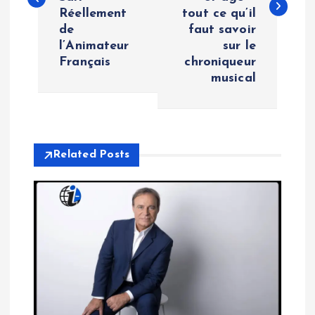
Réellement
tout ce qu’il
t
de
faut savoir
l’Animateur
sur le
n
Français
chroniqueur
musical
a
v
i
Related Posts
g
a
t
i