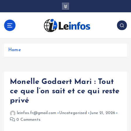
S
k
i
p
t
o
c
o
Home
n
t
e
n
Monelle Godaert Mari : Tout
t
ce que l’on sait et ce qui reste
privé
leinfos.fr@gmail.com
Uncategorized
June 21, 2026
0 Comments