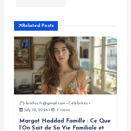
v
i
Related Posts
g
a
t
i
o
leinfos.fr@gmail.com
Célébrités
July 12, 2026
7 views
n
Margot Haddad Famille : Ce Que
l’On Sait de Sa Vie Familiale et