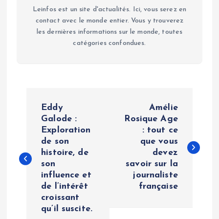
Leinfos est un site d'actualités. Ici, vous serez en
contact avec le monde entier. Vous y trouverez
les dernières informations sur le monde, toutes
catégories confondues.
P
Eddy
Amélie
o
Galode :
Rosique Age
Exploration
: tout ce
de son
que vous
s
histoire, de
devez
son
savoir sur la
t
influence et
journaliste
de l’intérêt
française
n
croissant
qu’il suscite.
a