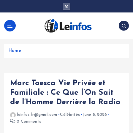
S
k
i
p
t
o
c
o
Home
n
t
e
n
Marc Toesca Vie Privée et
t
Familiale : Ce Que l’On Sait
de l’Homme Derrière la Radio
leinfos.fr@gmail.com
Célébrités
June 8, 2026
0 Comments