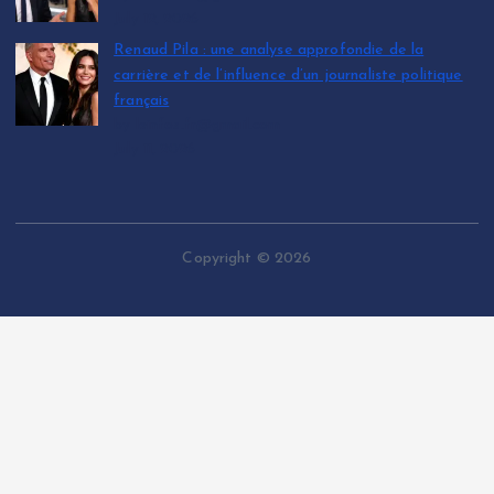
July 12, 2026
Renaud Pila : une analyse approfondie de la
carrière et de l’influence d’un journaliste politique
français
by leinfos.fr@gmail.com
July 11, 2026
Copyright © 2026