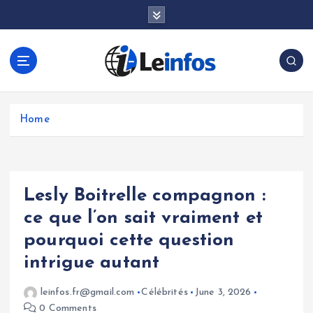
S
k
i
p
t
o
c
o
Home
n
t
e
n
Lesly Boitrelle compagnon :
t
ce que l’on sait vraiment et
pourquoi cette question
intrigue autant
leinfos.fr@gmail.com
Célébrités
June 3, 2026
0 Comments