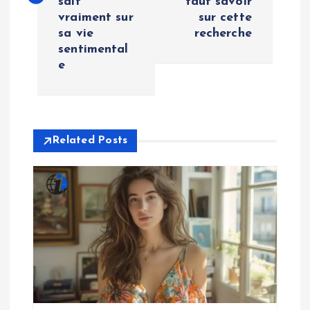
sait
faut savoir
t
vraiment sur
sur cette
sa vie
recherche
n
sentimental
e
a
v
i
Related Posts
g
a
t
i