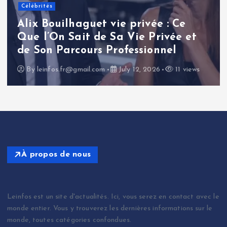
Renaud Pila : une analyse
approfondie de la carrière et de
l’influence d’un journaliste
politique français
By
leinfos.fr@gmail.com
July 11, 2026
14 views
À propos de nous
Leinfos est un site d'actualités. Ici, vous serez en contact avec le
monde entier. Vous y trouverez les dernières informations sur le
monde, toutes catégories confondues.