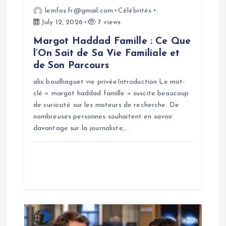
o
leinfos.fr@gmail.com
Célébrités
July 12, 2026
7 views
n
Margot Haddad Famille : Ce Que
l’On Sait de Sa Vie Familiale et
de Son Parcours
alix bouilhaguet vie privéeIntroduction Le mot-
clé « margot haddad famille » suscite beaucoup
de curiosité sur les moteurs de recherche. De
nombreuses personnes souhaitent en savoir
davantage sur la journaliste,…