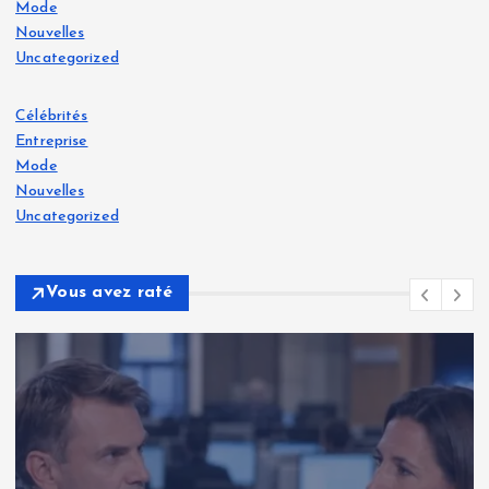
Mode
Nouvelles
Uncategorized
Célébrités
Entreprise
Mode
Nouvelles
Uncategorized
Vous avez raté