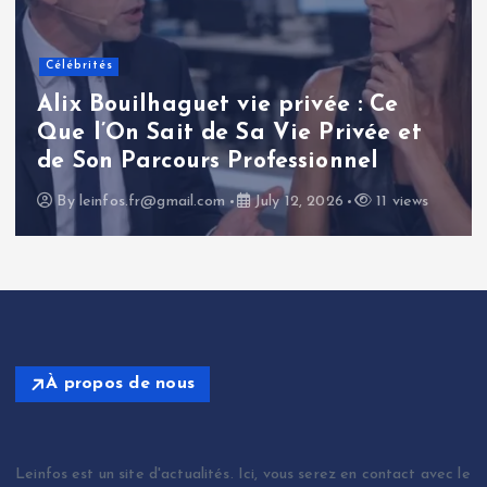
Célébrités
Renaud Pila : une analyse
approfondie de la carrière et de
l’influence d’un journaliste
politique français
By
leinfos.fr@gmail.com
July 11, 2026
14 views
À propos de nous
Leinfos est un site d'actualités. Ici, vous serez en contact avec le