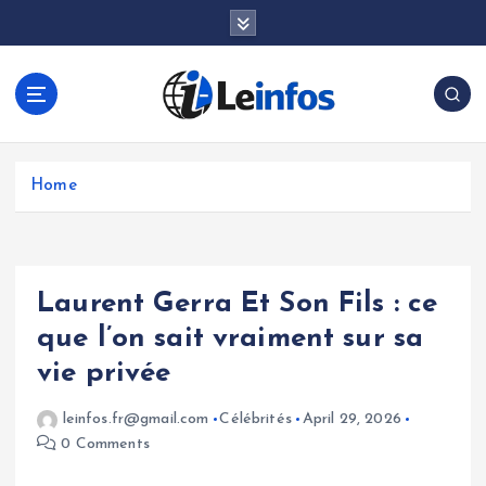
S
k
i
p
t
o
c
o
Home
n
t
e
n
Laurent Gerra Et Son Fils : ce
t
que l’on sait vraiment sur sa
vie privée
leinfos.fr@gmail.com
Célébrités
April 29, 2026
0 Comments