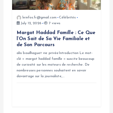
i
o
leinfos.fr@gmail.com
Célébrités
July 12, 2026
7 views
n
Margot Haddad Famille : Ce Que
l’On Sait de Sa Vie Familiale et
de Son Parcours
alix bouilhaguet vie privéeIntroduction Le mot-
clé « margot haddad famille » suscite beaucoup
de curiosité sur les moteurs de recherche. De
nombreuses personnes souhaitent en savoir
davantage sur la journaliste,…