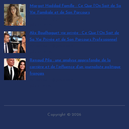
Margot Haddad Famille : Ce Que l’On Sait de Sa
Vie Familiale et de Son Parcours
by leinfos.fr@gmail.com
July 12, 2026
Alix Bouilhaguet vie privée : Ce Que l’On Sait de
Sa Vie Privée et de Son Parcours Professionnel
by leinfos.fr@gmail.com
July 12, 2026
Renaud Pila : une analyse approfondie de la
carrière et de l’influence d’un journaliste politique
français
by leinfos.fr@gmail.com
July 11, 2026
Copyright © 2026