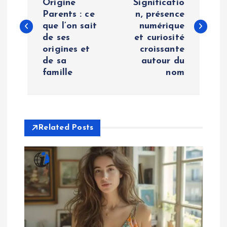
Origine
Significatio
Parents : ce
n, présence
s
que l’on sait
numérique
de ses
et curiosité
t
origines et
croissante
de sa
autour du
n
famille
nom
a
v
Related Posts
i
g
a
t