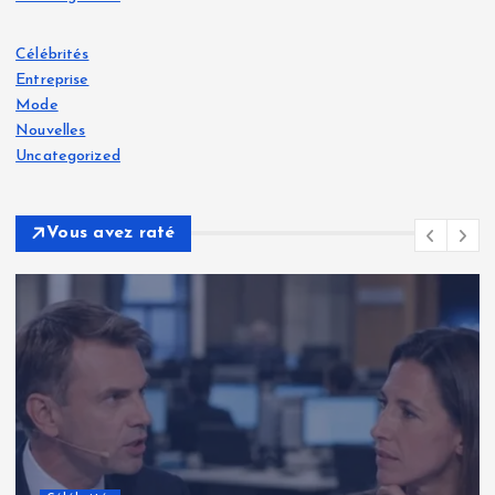
Célébrités
Entreprise
Mode
Nouvelles
Uncategorized
Vous avez raté
Célébrités