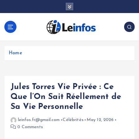
S
k
i
p
t
o
c
o
Home
n
t
e
n
Jules Torres Vie Privée : Ce
t
Que l’On Sait Réellement de
Sa Vie Personnelle
leinfos.fr@gmail.com
Célébrités
May 12, 2026
0 Comments