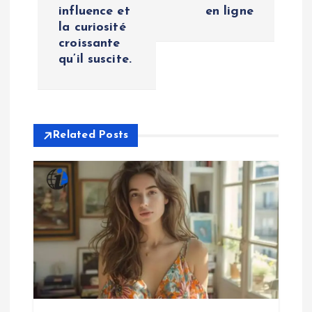
t
influence et
en ligne
la curiosité
n
croissante
qu’il suscite.
a
v
i
Related Posts
g
a
t
i