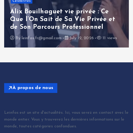
Renaud Pila : une analyse
approfondie de la carrière et de
l’influence d’un journaliste
politique français
By
leinfos.fr@gmail.com
July 11, 2026
14 views
À propos de nous
Leinfos est un site d'actualités. Ici, vous serez en contact avec le
monde entier. Vous y trouverez les dernières informations sur le
monde, toutes catégories confondues.