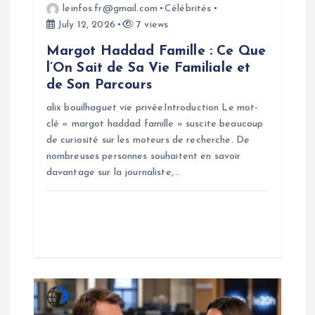
o
leinfos.fr@gmail.com
Célébrités
July 12, 2026
7 views
n
Margot Haddad Famille : Ce Que
l’On Sait de Sa Vie Familiale et
de Son Parcours
alix bouilhaguet vie privéeIntroduction Le mot-
clé « margot haddad famille » suscite beaucoup
de curiosité sur les moteurs de recherche. De
nombreuses personnes souhaitent en savoir
davantage sur la journaliste,…