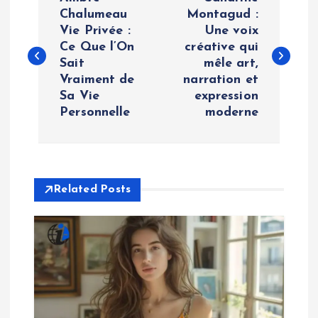
o
Chalumeau
Montagud :
Vie Privée :
Une voix
Ce Que l’On
créative qui
s
Sait
mêle art,
Vraiment de
narration et
t
Sa Vie
expression
Personnelle
moderne
n
a
v
Related Posts
i
g
a