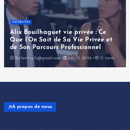
Célébrités
Renaud Pila : une analyse
approfondie de la carrière et de
l’influence d’un journaliste
politique français
By
leinfos.fr@gmail.com
July 11, 2026
14 views
À propos de nous