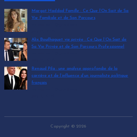
Margot Haddad Famille : Ce Que l’On Sait de Sa
Vie Familiale et de Son Parcours
by leinfos.fr@gmail.com
July 12, 2026
Alix Bouilhaguet vie privée : Ce Que l’On Sait de
Sa Vie Privée et de Son Parcours Professionnel
by leinfos.fr@gmail.com
July 12, 2026
Renaud Pila : une analyse approfondie de la
carrière et de l’influence d’un journaliste politique
français
by leinfos.fr@gmail.com
July 11, 2026
Copyright © 2026