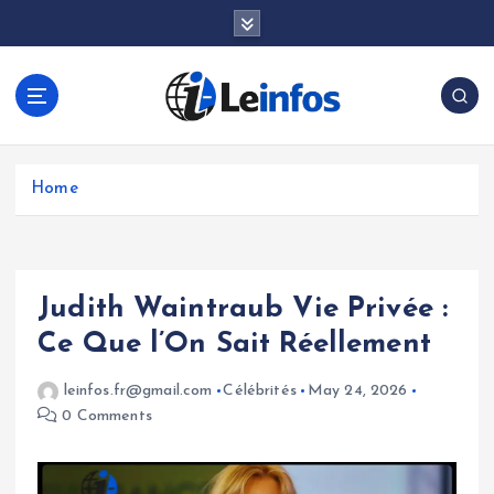
S
k
i
p
t
o
c
o
Home
n
t
e
n
Judith Waintraub Vie Privée :
t
Ce Que l’On Sait Réellement
leinfos.fr@gmail.com
Célébrités
May 24, 2026
0 Comments