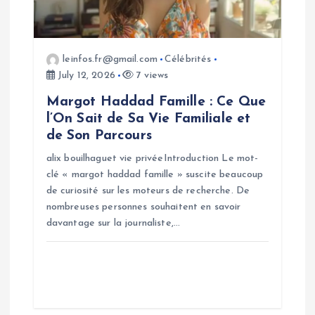
t
i
leinfos.fr@gmail.com
Célébrités
o
July 12, 2026
7 views
Margot Haddad Famille : Ce Que
n
l’On Sait de Sa Vie Familiale et
de Son Parcours
alix bouilhaguet vie privéeIntroduction Le mot-
clé « margot haddad famille » suscite beaucoup
de curiosité sur les moteurs de recherche. De
nombreuses personnes souhaitent en savoir
davantage sur la journaliste,…