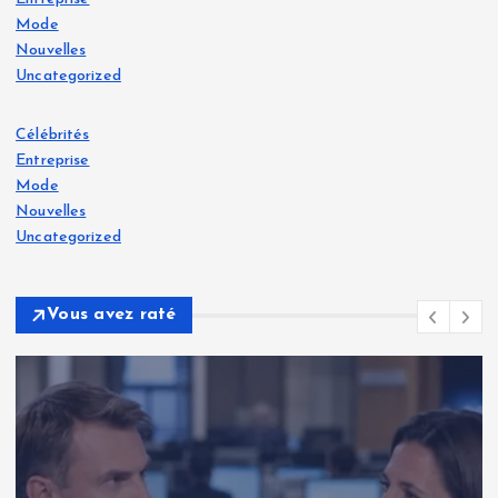
Mode
Nouvelles
Uncategorized
Célébrités
Entreprise
Mode
Nouvelles
Uncategorized
Vous avez raté