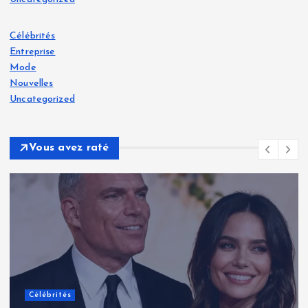
Célébrités
Entreprise
Mode
Nouvelles
Uncategorized
Vous avez raté
Célébrités