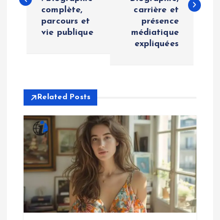
s
complète,
carrière et
parcours et
présence
t
vie publique
médiatique
expliquées
n
a
v
Related Posts
i
g
a
t