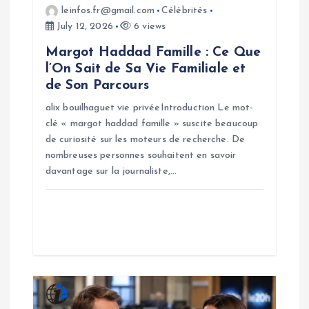
i
leinfos.fr@gmail.com
Célébrités
o
July 12, 2026
6 views
Margot Haddad Famille : Ce Que
n
l’On Sait de Sa Vie Familiale et
de Son Parcours
alix bouilhaguet vie privéeIntroduction Le mot-
clé « margot haddad famille » suscite beaucoup
de curiosité sur les moteurs de recherche. De
nombreuses personnes souhaitent en savoir
davantage sur la journaliste,…