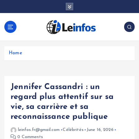
S
k
i
p
t
o
c
o
Home
n
t
e
n
Jennifer Cassandri : un
t
regard plus attentif sur sa
vie, sa carrière et sa
reconnaissance publique
leinfos.fr@gmail.com
Célébrités
June 16, 2026
0 Comments