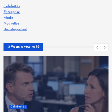
Célébrités
Entreprise
Mode
Nouvelles
Uncategorized
Vous avez raté
Célébrités
Renaud Pila : une analyse