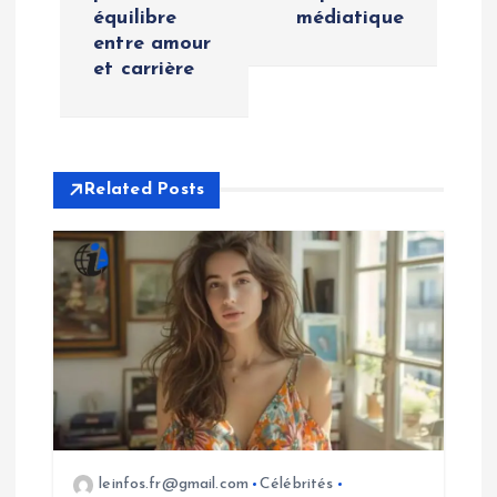
t
équilibre
médiatique
entre amour
n
et carrière
a
v
Related Posts
i
g
a
t
i
leinfos.fr@gmail.com
Célébrités