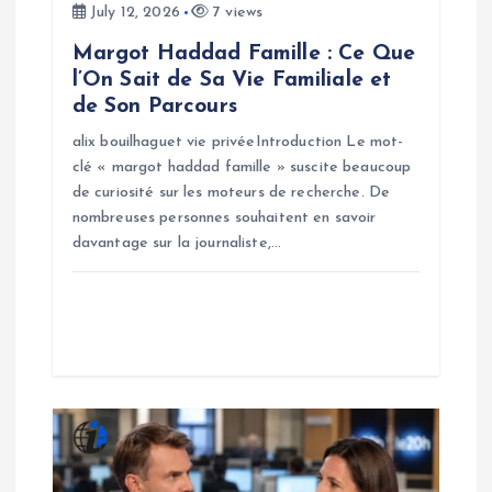
o
July 12, 2026
7 views
n
Margot Haddad Famille : Ce Que
l’On Sait de Sa Vie Familiale et
de Son Parcours
alix bouilhaguet vie privéeIntroduction Le mot-
clé « margot haddad famille » suscite beaucoup
de curiosité sur les moteurs de recherche. De
nombreuses personnes souhaitent en savoir
davantage sur la journaliste,…