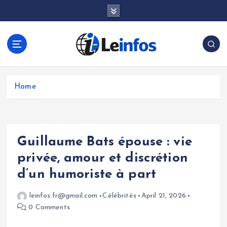
S
k
i
p
t
o
c
o
Home
n
t
e
n
Guillaume Bats épouse : vie
t
privée, amour et discrétion
d’un humoriste à part
leinfos.fr@gmail.com
Célébrités
April 21, 2026
0 Comments