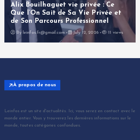
approfondie de la carrière et de
l’influence d’un journaliste
politique français
By
leinfos.fr@gmail.com
July 11, 2026
14 views
À propos de nous
Leinfos est un site d'actualités. Ici, vous serez en contact avec le
monde entier. Vous y trouverez les dernières informations sur le
monde, toutes catégories confondues.