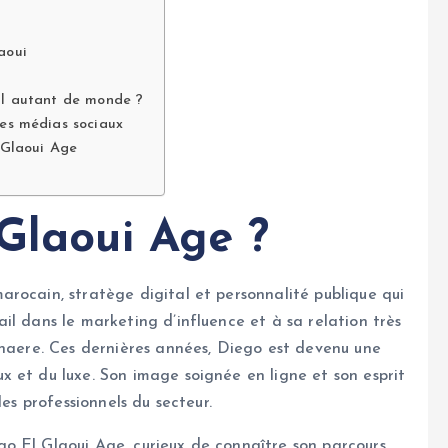
aoui
-il autant de monde ?
des médias sociaux
l Glaoui Age
 Glaoui Age ?
rocain, stratège digital et personnalité publique qui
il dans le marketing d’influence et à sa relation très
enaere. Ces dernières années, Diego est devenu une
 et du luxe. Son image soignée en ligne et son esprit
les professionnels du secteur.
o El Glaoui Age, curieux de connaître son parcours,