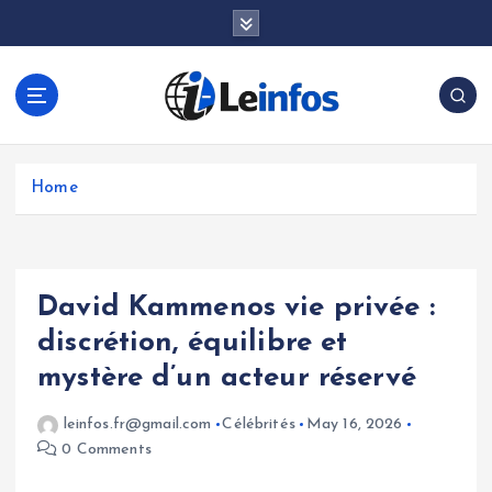
S
k
i
p
t
o
c
o
Home
n
t
e
n
David Kammenos vie privée :
t
discrétion, équilibre et
mystère d’un acteur réservé
leinfos.fr@gmail.com
Célébrités
May 16, 2026
0 Comments