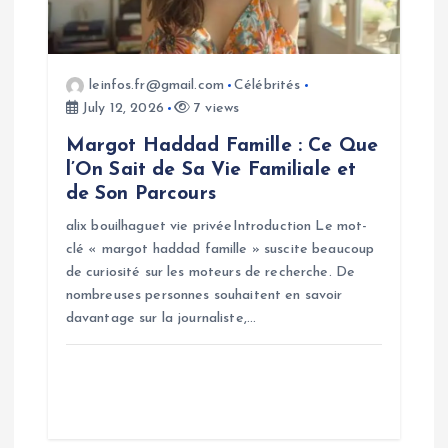
i
o
leinfos.fr@gmail.com
Célébrités
July 12, 2026
7 views
n
Margot Haddad Famille : Ce Que
l’On Sait de Sa Vie Familiale et
de Son Parcours
alix bouilhaguet vie privéeIntroduction Le mot-
clé « margot haddad famille » suscite beaucoup
de curiosité sur les moteurs de recherche. De
nombreuses personnes souhaitent en savoir
davantage sur la journaliste,…