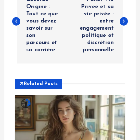
o
Origine :
Privée et sa
Tout ce que
vie privée :
s
vous devez
entre
savoir sur
engagement
t
son
politique et
parcours et
discrétion
n
sa carrière
personnelle
a
v
Related Posts
i
g
a
t