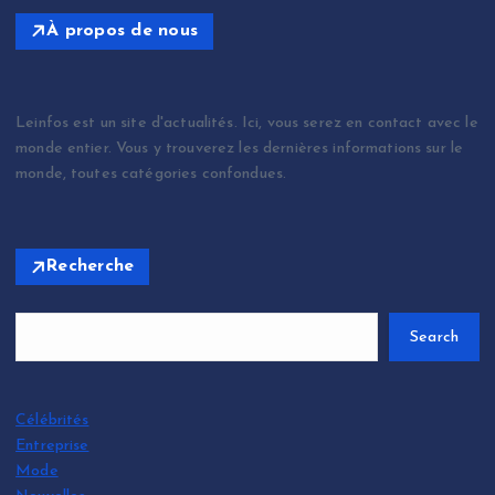
À propos de nous
Leinfos est un site d'actualités. Ici, vous serez en contact avec le
monde entier. Vous y trouverez les dernières informations sur le
monde, toutes catégories confondues.
Recherche
Search
Célébrités
Entreprise
Mode