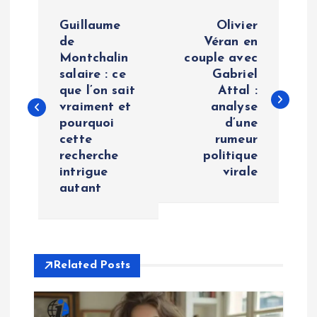
P
Guillaume
Olivier
o
de
Véran en
Montchalin
couple avec
salaire : ce
Gabriel
s
que l’on sait
Attal :
vraiment et
analyse
t
pourquoi
d’une
cette
rumeur
n
recherche
politique
intrigue
virale
a
autant
v
i
Related Posts
g