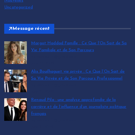
Nouvelles
Uncategorized
Message récent
Margot Haddad Famille : Ce Que l’On Sait de Sa
Vie Familiale et de Son Parcours
by leinfos.fr@gmail.com
July 12, 2026
Alix Bouilhaguet vie privée : Ce Que l’On Sait de
Sa Vie Privée et de Son Parcours Professionnel
by leinfos.fr@gmail.com
July 12, 2026
Renaud Pila : une analyse approfondie de la
carrière et de l’influence d’un journaliste politique
français
by leinfos.fr@gmail.com
July 11, 2026