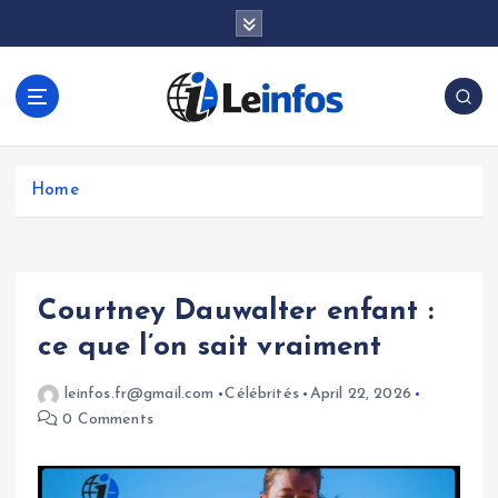
S
k
i
p
t
o
c
o
Home
n
t
e
n
Courtney Dauwalter enfant :
t
ce que l’on sait vraiment
leinfos.fr@gmail.com
Célébrités
April 22, 2026
0 Comments