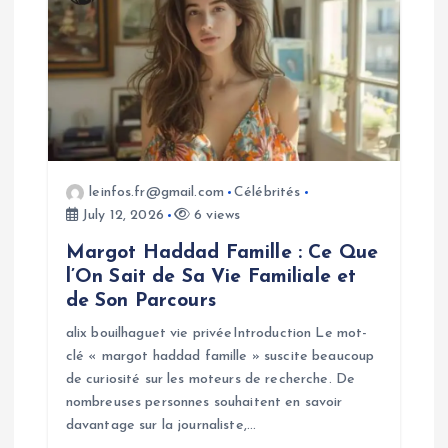
a
t
i
o
leinfos.fr@gmail.com
Célébrités
n
July 12, 2026
6 views
Margot Haddad Famille : Ce Que
l’On Sait de Sa Vie Familiale et
de Son Parcours
alix bouilhaguet vie privéeIntroduction Le mot-
clé « margot haddad famille » suscite beaucoup
de curiosité sur les moteurs de recherche. De
nombreuses personnes souhaitent en savoir
davantage sur la journaliste,…