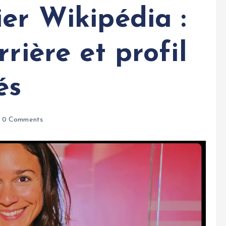
er Wikipédia :
rière et profil
és
0 Comments