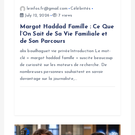
i
leinfos.fr@gmail.com
Célébrités
o
July 12, 2026
7 views
Margot Haddad Famille : Ce Que
n
l’On Sait de Sa Vie Familiale et
de Son Parcours
alix bouilhaguet vie privéeIntroduction Le mot-
clé « margot haddad famille » suscite beaucoup
de curiosité sur les moteurs de recherche. De
nombreuses personnes souhaitent en savoir
davantage sur la journaliste,…