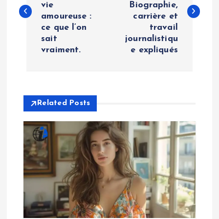
vie
Biographie,
s
amoureuse :
carrière et
ce que l’on
travail
t
sait
journalistiqu
vraiment.
e expliqués
n
a
v
Related Posts
i
g
a
t