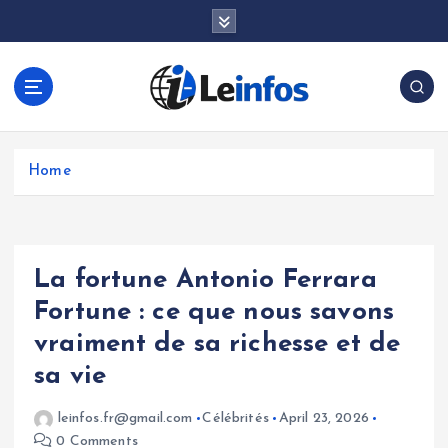
S
k
i
p
t
o
c
o
Home
n
t
e
n
La fortune Antonio Ferrara
t
Fortune : ce que nous savons
vraiment de sa richesse et de
sa vie
leinfos.fr@gmail.com
Célébrités
April 23, 2026
0 Comments