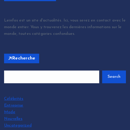
Leinfos est un site d'actualités. Ici, vous serez en contact avec le
monde entier. Vous y trouverez les dernières informations sur le
monde, toutes catégories confondues.
Recherche
Search
Célébrités
Entreprise
Mode
Nouvelles
Uncategorized