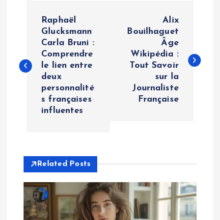
P
Raphaël
Alix
o
Glucksmann
Bouilhaguet
Carla Bruni :
Âge
Comprendre
Wikipédia :
s
le lien entre
Tout Savoir
deux
sur la
t
personnalité
Journaliste
s françaises
Française
n
influentes
a
v
Related Posts
i
g