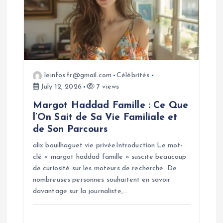
a
t
i
o
leinfos.fr@gmail.com
Célébrités
July 12, 2026
7 views
n
Margot Haddad Famille : Ce Que
l’On Sait de Sa Vie Familiale et
de Son Parcours
alix bouilhaguet vie privéeIntroduction Le mot-
clé « margot haddad famille » suscite beaucoup
de curiosité sur les moteurs de recherche. De
nombreuses personnes souhaitent en savoir
davantage sur la journaliste,…