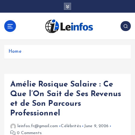
S
k
i
p
t
o
c
o
Home
n
t
e
n
Amélie Rosique Salaire : Ce
t
Que l’On Sait de Ses Revenus
et de Son Parcours
Professionnel
leinfos.fr@gmail.com
Célébrités
June 9, 2026
0 Comments