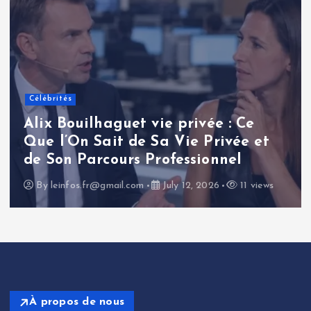
Célébrités
Renaud Pila : une analyse
approfondie de la carrière et de
l’influence d’un journaliste
politique français
By
leinfos.fr@gmail.com
July 11, 2026
14 views
À propos de nous