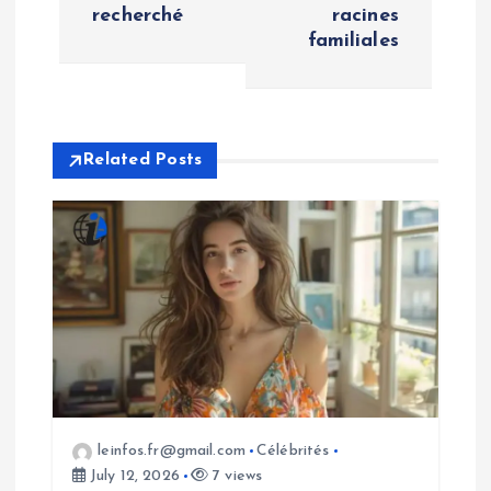
recherché
racines
n
familiales
a
v
Related Posts
i
g
a
t
i
o
leinfos.fr@gmail.com
Célébrités
July 12, 2026
7 views