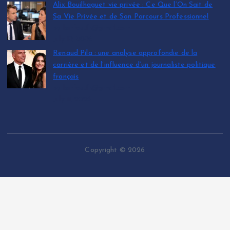
Alix Bouilhaguet vie privée : Ce Que l’On Sait de
Sa Vie Privée et de Son Parcours Professionnel
by leinfos.fr@gmail.com
July 12, 2026
Renaud Pila : une analyse approfondie de la
carrière et de l’influence d’un journaliste politique
français
by leinfos.fr@gmail.com
July 11, 2026
Copyright © 2026