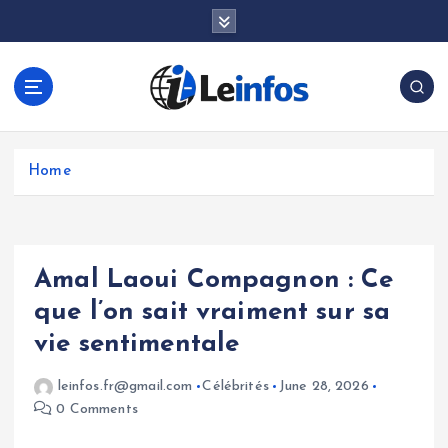
S
k
i
p
t
o
c
o
Home
n
t
e
n
Amal Laoui Compagnon : Ce
t
que l’on sait vraiment sur sa
vie sentimentale
leinfos.fr@gmail.com
Célébrités
June 28, 2026
0 Comments