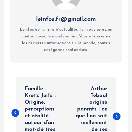
leinfos.fr@gmail.com
Leinfos est un site d'actualités. Ici, vous serez en
contact avec le monde entier. Vous y trouverez
les dernières informations sur le monde, toutes
catégories confondues.
P
Famille
Arthur
o
Kretz Juifs :
Teboul
Origine,
origine
perceptions
parents : ce
s
et réalité
que l’on sait
autour d’un
réellement
t
mot-clé très
de ses